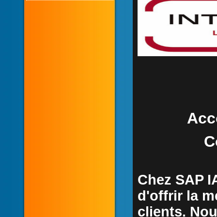
Acc
C
Chez SAP I
d'offrir la 
clients. No