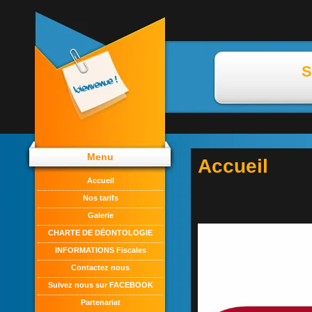
S
Menu
Accueil
Accueil
Nos tarifs
Galerie
CHARTE DE DÉONTOLOGIE
INFORMATIONS Fiscales
Contactez nous
Suivez nous sur FACEBOOK
Partenariat